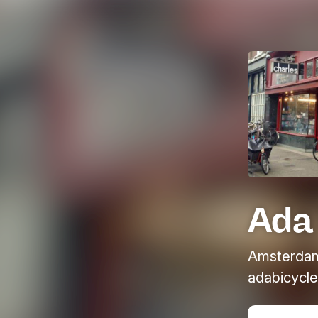
Ada 
Amsterdam
adabicycle