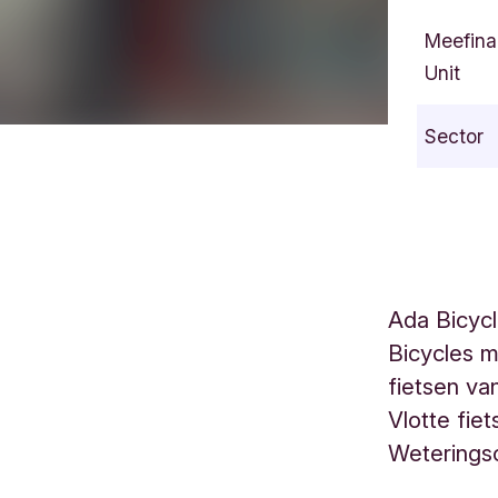
Meefina
Unit
Sector
Ada Bicycl
Bicycles 
fietsen va
Vlotte fie
Weterings