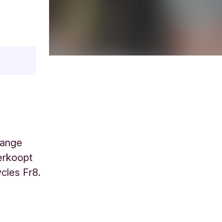
range
erkoopt
cles Fr8.