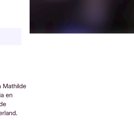
n Mathilde
ia en
 de
erland.