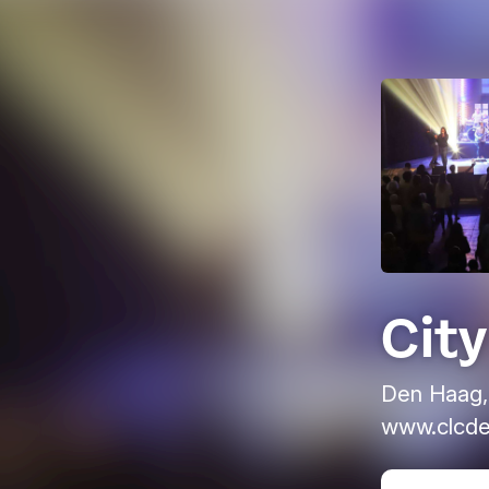
City
Den Haag,
www.clcde