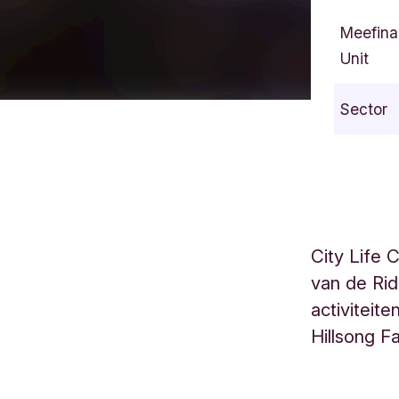
Meefina
Unit
Sector
City Life 
van de Rid
activiteite
Hillsong F