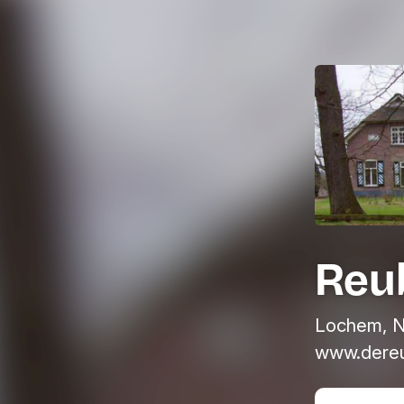
Reu
Lochem, N
www.dereu