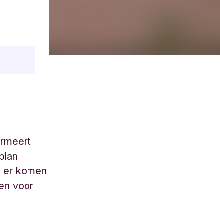
ormeert
plan
n er komen
en voor