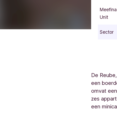
Meefina
Unit
Sector
De Reube, 
een boerde
omvat een
zes appart
een minic