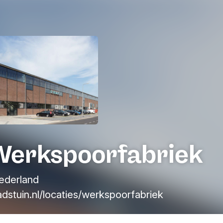
Werkspoorfabriek
ederland
stuin.nl/locaties/werkspoorfabriek