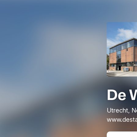
De 
Utrecht, N
www.destad