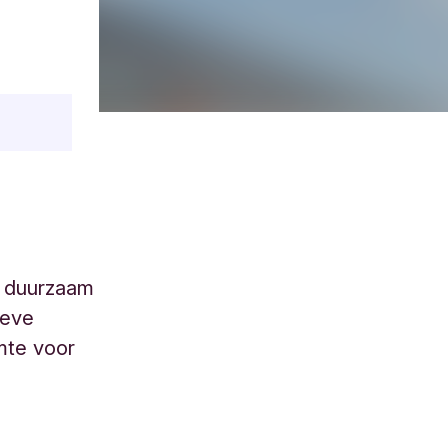
t duurzaam
ieve
mte voor