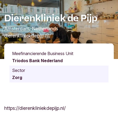
Dierenkliniek de Pijp
Amsterdam, Netherlands
dierenkliniekdepijp.nl/
Meefinancierende Business Unit
Triodos Bank Nederland
Sector
Zorg
https://dierenkliniekdepijp.nl/