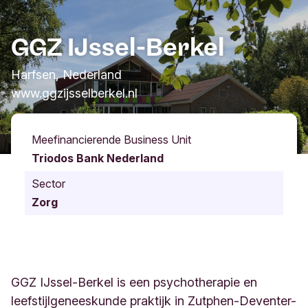
GGZ IJssel-Berkel
Harfsen, Nederland
www.ggzijsselberkel.nl
Meefinancierende Business Unit
Triodos Bank Nederland
Sector
Zorg
GGZ IJssel-Berkel is een psychotherapie en
leefstijlgeneeskunde praktijk in Zutphen-Deventer-