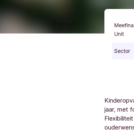
Meefina
Unit
Sector
Kinderopv
jaar, met 
Flexibilit
ouderwens