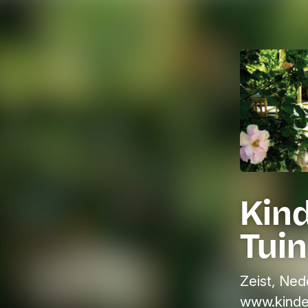
Kin
Tuin
Zeist, Ned
www.kinde