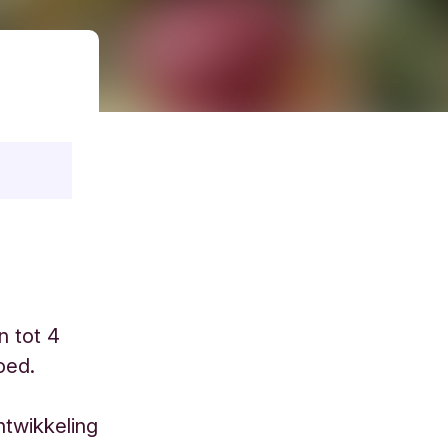
n tot 4
oed.
twikkeling