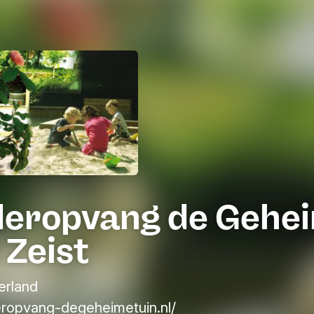
deropvang de Gehe
 Zeist
erland
ropvang-degeheimetuin.nl/