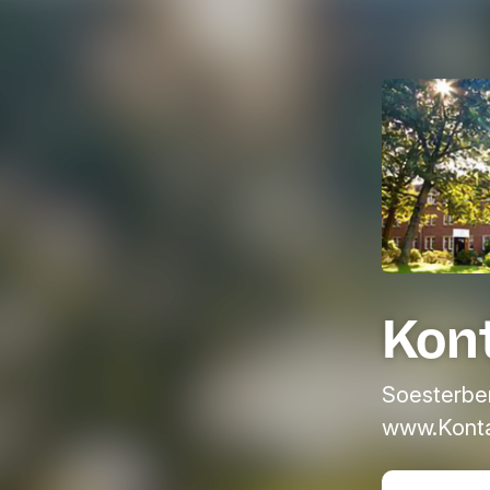
Kon
Soesterber
www.Konta