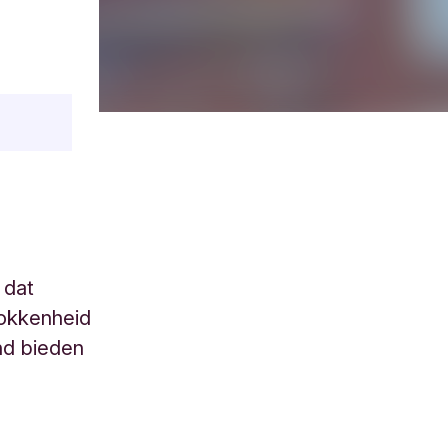
 dat
rokkenheid
nd bieden