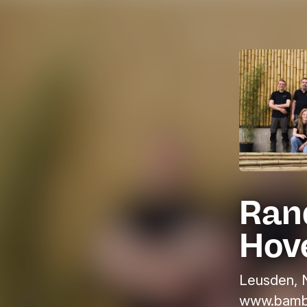
Ran
Hov
Leusden, 
www.bamb