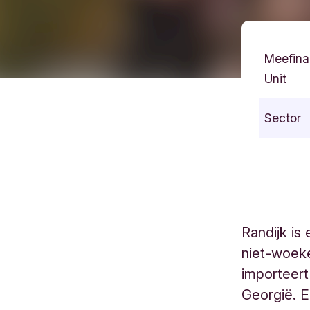
Meefina
Unit
Sector
Randijk is
niet-woek
importeer
Georgië. E