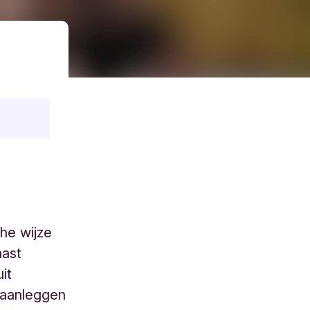
che wijze
ast
it
 aanleggen