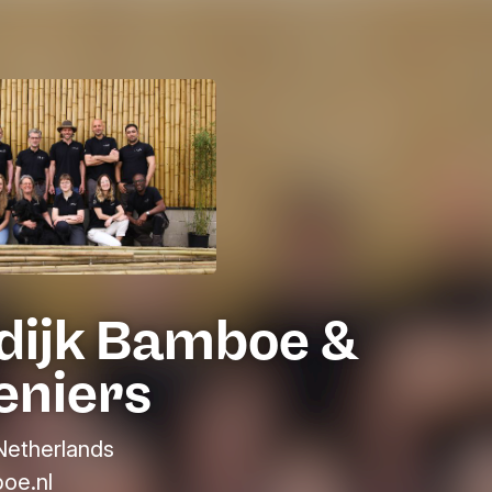
dijk Bamboe &
eniers
Netherlands
oe.nl